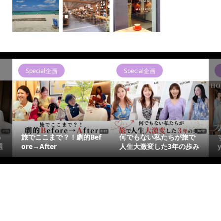
Special企画
Special企画
っ
旅でここまで？！劇的Bef
何でもない私たちが旅で
選
ore→After
人生大激変した3年の歩み