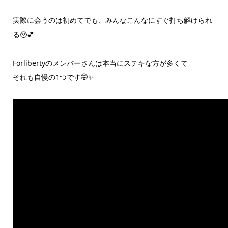
実際に会うのは初めてでも、みんなこんなにすぐ打ち解けられ
る🥹💕
Forlibertyのメンバーさんは本当にステキな方が多くて
それも自慢の1つです🤭✨