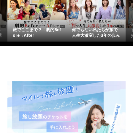
っ
旅でここまで？！劇的Bef
何でもない私たちが旅で
選
ore→After
人生大激変した3年の歩み