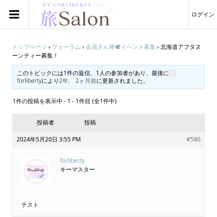
ログイン
トップページ
›
フォーラム
›
会員さん発🕊️イベント募集
›
北海道アフタヌ
ーンティー募集！
このトピックには1件の返信、1人の参加者があり、最後に
forliberty
により
2年、 2ヶ月前
に更新されました。
1件の投稿を表示中 - 1 - 1件目 (全1件中)
投稿者
投稿
2024年5月20日 3:55 PM
#580
forliberty
キーマスター
テスト